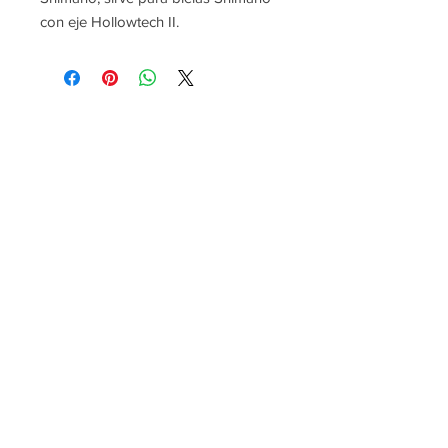
con eje Hollowtech II.
P:
+34 922 895 14
5
P:
+34 636 897 512
M:
gomeracycling@gmail.com
Monday-Friday/Saturday
09:00 - 17:30/9:30-13:00
Gomera Cycling
Avenida Maritima de Playa Santiago, 2A
Alajero
Islas Canarias – La Gomera
España. CP: 38811
Privacy Policy