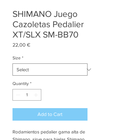
SHIMANO Juego
Cazoletas Pedalier
XT/SLX SM-BB70
Price
22,00 €
Size
*
Quantity
*
Add to Cart
Rodamientos pedalier gama alta de
Shimano, sirve para bielas Shimano