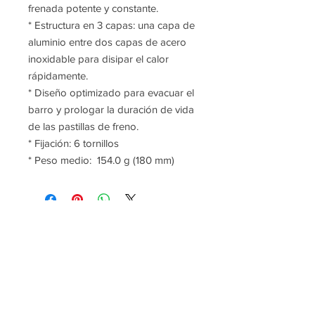
frenada potente y constante.
* Estructura en 3 capas: una capa de
aluminio entre dos capas de acero
inoxidable para disipar el calor
rápidamente.
* Diseño optimizado para evacuar el
barro y prologar la duración de vida
de las pastillas de freno.
* Fijación: 6 tornillos
* Peso medio: 154.0 g (180 mm)
P:
+34 922 895 14
5
P:
+34 636 897 512
M:
gomeracycling@gmail.com
Monday-Friday/Saturday
09:00 - 17:30/9:30-13:00