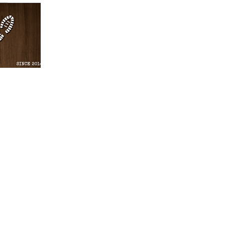
Gomera Cycling & Walking is a family-
owned local business offering customis
services for walking & cycling La Gomer
and transport to explore La Gomera in t
best way. Our experienced team of gui
will help you discover the hidden treasu
this beautiful island and create an
unforgettable experience. With us, you 
explore La Gomera in the most exciting
safest way.