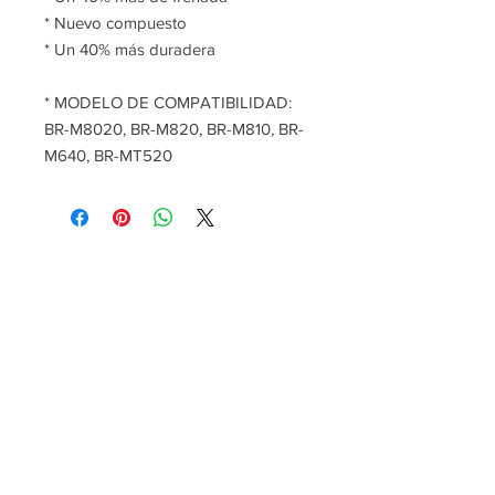
* Nuevo compuesto
* Un 40% más duradera
* MODELO DE COMPATIBILIDAD:
BR-M8020, BR-M820, BR-M810, BR-
M640, BR-MT520
P:
+34 922 895 14
5
P:
+34 636 897 512
M:
gomeracycling@gmail.com
Monday-Friday/Saturday
09:00 - 17:30/9:30-13:00
Gomera Cycling
Avenida Maritima de Playa Santiago, 2A
Alajero