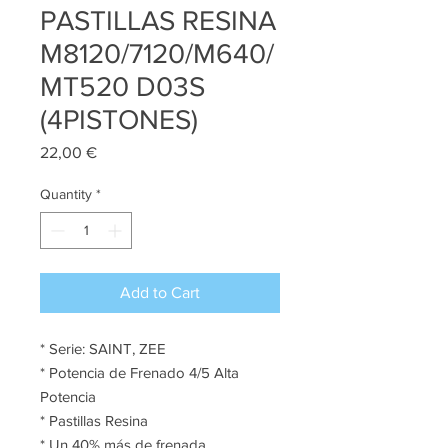
PASTILLAS RESINA
M8120/7120/M640/
MT520 D03S
(4PISTONES)
Price
22,00 €
Quantity
*
Add to Cart
* Serie: SAINT, ZEE
* Potencia de Frenado 4/5 Alta
Potencia
* Pastillas Resina
* Un 40% más de frenada