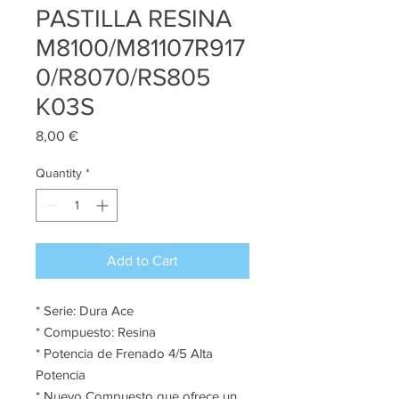
PASTILLA RESINA
M8100/M81107R917
0/R8070/RS805
K03S
Price
8,00 €
Quantity
*
Add to Cart
* Serie: Dura Ace
* Compuesto: Resina
* Potencia de Frenado 4/5 Alta
Potencia
* Nuevo Compuesto que ofrece un