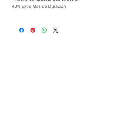
40% Extra Mas de Duración
P:
+34 922 895 14
5
P:
+34 636 897 512
M:
gomeracycling@gmail.com
Monday-Friday/Saturday
09:00 - 17:30/9:30-13:00
Gomera Cycling
Avenida Maritima de Playa Santiago, 2A
Alajero
Islas Canarias – La Gomera
España. CP: 38811